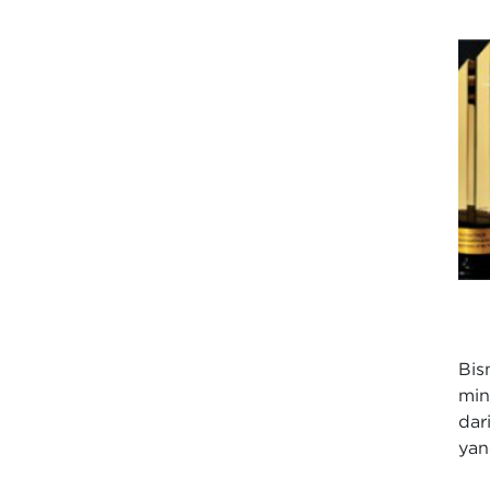
Bis
min
dar
yan