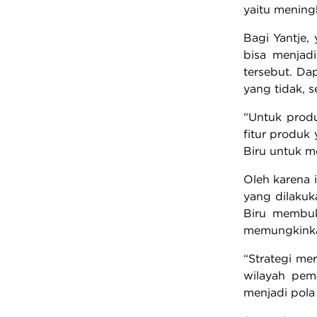
yaitu mening
Bagi Yantje,
bisa menjad
tersebut. Da
yang tidak, 
“Untuk prod
fitur produk
Biru untuk m
Oleh karena 
yang dilaku
Biru membuk
memungkinkan
“Strategi m
wilayah pem
menjadi pola