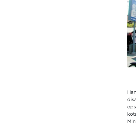
Ha
dis
ops
kot
Min.