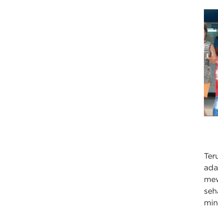
Ter
ada
mew
se
min