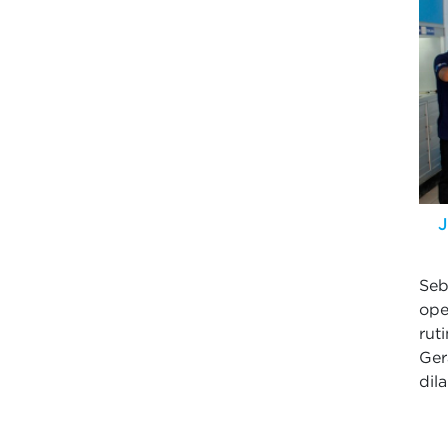
J
Se
ope
rut
Ge
dil