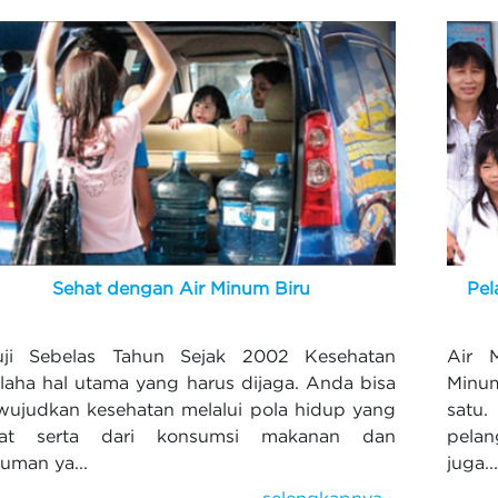
Sehat dengan Air Minum Biru
Pel
uji Sebelas Tahun Sejak 2002 Kesehatan
Air 
laha hal utama yang harus dijaga. Anda bisa
Minu
ujudkan kesehatan melalui pola hidup yang
satu.
hat serta dari konsumsi makanan dan
pela
uman ya...
juga..
selengkapnya...