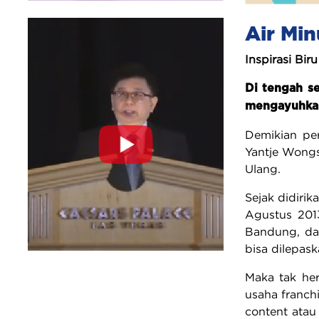
Air Min
Inspirasi Biru
Di tengah s
mengayuhkan 
Demikian pe
Yantje Wongs
Ulang.
Sejak didiri
Agustus 201
Bandung, dan
bisa dilepas
Maka tak her
usaha franc
content atau