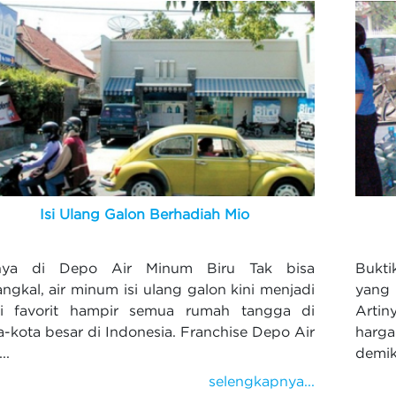
Isi Ulang Galon Berhadiah Mio
nya di Depo Air Minum Biru Tak bisa
Bukt
angkal, air minum isi ulang galon kini menjadi
yang
i favorit hampir semua rumah tangga di
Artin
a-kota besar di Indonesia. Franchise Depo Air
harga
..
demiki
selengkapnya...