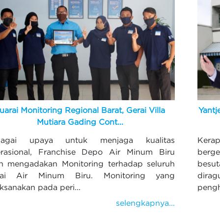
uarai Monitoring Regional Barat, Gerai Villa
Yantj
Mutiara Gading Cont...
bagai upaya untuk menjaga kualitas
Kera
rasional, Franchise Depo Air Minum Biru
berg
in mengadakan Monitoring terhadap seluruh
besu
rai Air Minum Biru. Monitoring yang
dira
aksanakan pada peri...
pengh
selengkapnya...