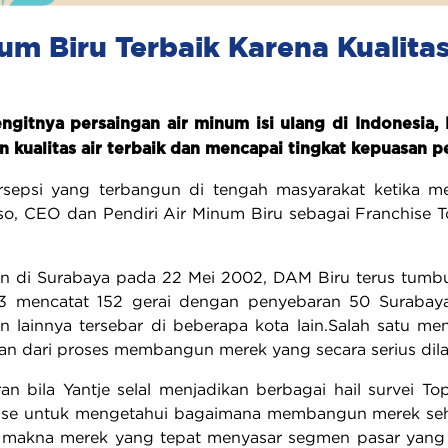
um Biru Terbaik Karena Kualita
engitnya persaingan air minum isi ulang di Indonesi
kualitas air terbaik dan mencapai tingkat kepuasan p
rsepsi yang terbangun di tengah masyarakat ketika m
o, CEO dan Pendiri Air Minum Biru sebagai Franchise T
kan di Surabaya pada 22 Mei 2002, DAM Biru terus tumbu
3 mencatat 152 gerai dengan penyebaran 50 Surabaya 
 lainnya tersebar di beberapa kota lain.Salah satu me
kan dari proses membangun merek yang secara serius dila
an bila Yantje selal menjadikan berbagai hail survei 
hise untuk mengetahui bagaimana membangun merek seh
 makna merek yang tepat menyasar segmen pasar yang d