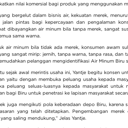
katkan nilai komersial bagi produk yang menggunakan me
 yang bergelut dalam bisnis air, kekuatan merek, menu
i jalan pintas bagi kepercayaan dan pengalaman k
pat dibayangkan air minum bila tanpa merek, sangat su
semua sama warna.
uk air minum bila tidak ada merek, konsumen awam su
 yang sangat mirip: jernih, tanpa warna, tanpa rasa, dan
emudahkan pelanggan mengidentifikasi Air Minum Biru se
itu sejak awal merintis usaha ini, Yantje begitu konsen
kan yaitu dengan membuka peluang usaha kepada masyar
a peluang seluas-luasnya kepada masyarakat untuk me
 bagi Biru untuk penetrasi ke lapisan masyarakat secara 
erek juga mengikuti pola keberadaan depo Biru, karen
asaran yang telah ditetapkan. Pengembangan merek d
 yang saling mendukung,” Jelas Yantje.