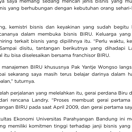
ya saya memang sedang mencari jenis bisnis yang mu
nis yang berhubungan dengan kebutuhan orang sehari-ha
g, kemistri bisnis dan keyakinan yang sudah begitu 
cananya dalam membuka bisnis BIRU. Keluarga yang
ring terkait bisnis yang dipilihnya itu. “Perlu waktu,
Sampai disitu, tantangan berikutnya yang dihadapi La
 itu bisa diselesaikan bersama franchisor BIRU.
a manajemen BIRU khususnya Pak Yantje Wongso langs
ai sekarang saya masih terus belajar darinya dalam h
lan,” tuturnya.
elah perjalanan yang melelahkan itu, gerai perdana Biru d
 dari rencana Landry. “Proses membuat gerai pertam
engan BIRU pada saat April 2009, dan gerai pertama saya 
ltas Ekonomi Universitas Parahyangan Bandung ini me
ang memiliki komitmen tinggi terhadap janji bisnis yang