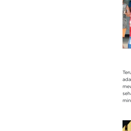
Ter
ada
mew
se
min