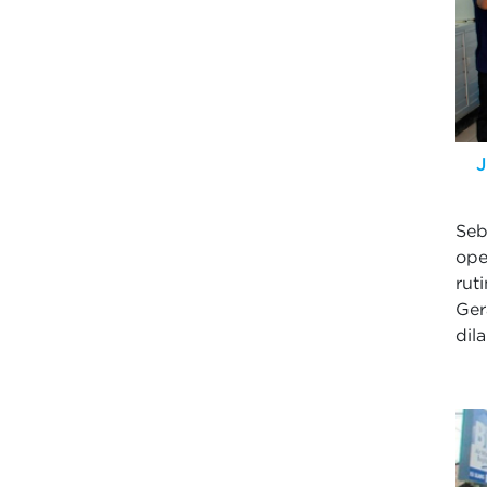
J
Se
ope
rut
Ge
dil