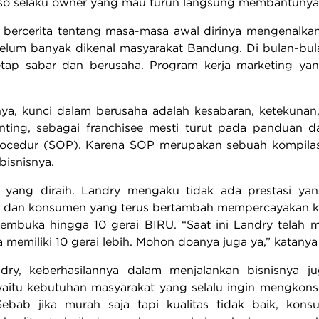
o selaku owner yang mau turun langsung membantunya mer
a bercerita tentang masa-masa awal dirinya mengenalka
lum banyak dikenal masyarakat Bandung. Di bulan-bula
tap sabar dan berusaha. Program kerja marketing yang
ya, kunci dalam berusaha adalah kesabaran, ketekunan,
nting, sebagai franchisee mesti turut pada panduan d
ocedur (SOP). Karena SOP merupakan sebuah kompilasi y
bisnisnya.
i yang diraih. Landry mengaku tidak ada prestasi yan
 dan konsumen yang terus bertambah mempercayakan k
mbuka hingga 10 gerai BIRU. “Saat ini Landry telah m
 memiliki 10 gerai lebih. Mohon doanya juga ya,” katany
dry, keberhasilannya dalam menjalankan bisnisnya ju
 yaitu kebutuhan masyarakat yang selalu ingin mengkon
Sebab jika murah saja tapi kualitas tidak baik, kon