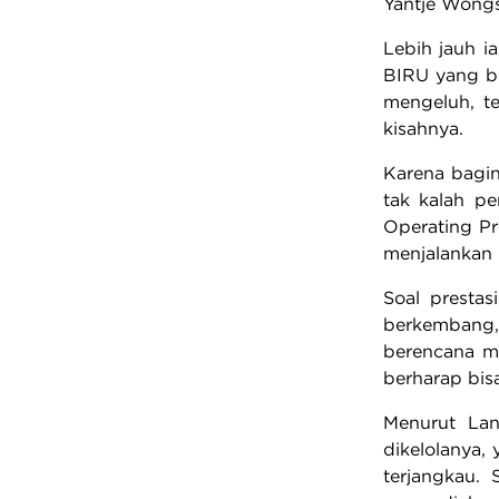
Yantje Wongs
Lebih jauh i
BIRU yang be
mengeluh, te
kisahnya.
Karena bagin
tak kalah pe
Operating Pr
menjalankan 
Soal prestas
berkembang,
berencana me
berharap bisa
Menurut Lan
dikelolanya,
terjangkau. 