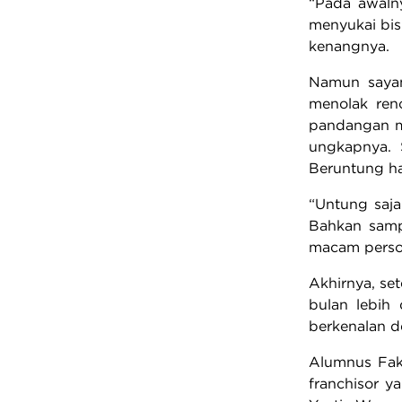
“Pada awaln
menyukai bis
kenangnya.
Namun sayan
menolak ren
pandangan mi
ungkapnya. 
Beruntung hal
“Untung saj
Bahkan samp
macam persoa
Akhirnya, set
bulan lebih
berkenalan d
Alumnus Faku
franchisor y