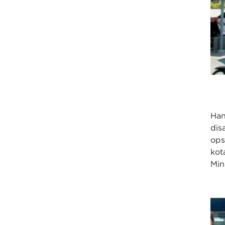
Ha
dis
ops
kot
Min.