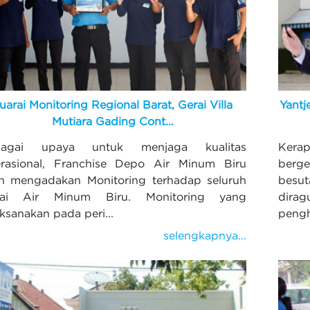
uarai Monitoring Regional Barat, Gerai Villa
Yantj
Mutiara Gading Cont...
bagai upaya untuk menjaga kualitas
Kera
rasional, Franchise Depo Air Minum Biru
berg
in mengadakan Monitoring terhadap seluruh
besu
rai Air Minum Biru. Monitoring yang
dira
aksanakan pada peri...
pengh
selengkapnya...