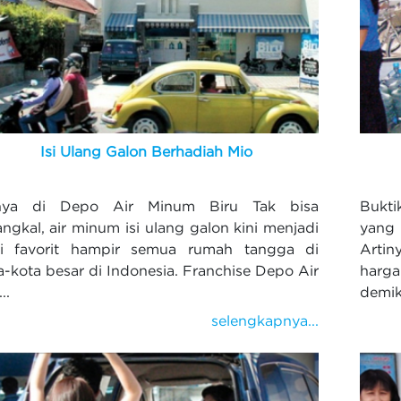
Isi Ulang Galon Berhadiah Mio
nya di Depo Air Minum Biru Tak bisa
Bukt
angkal, air minum isi ulang galon kini menjadi
yang
i favorit hampir semua rumah tangga di
Artin
a-kota besar di Indonesia. Franchise Depo Air
harga
..
demiki
selengkapnya...