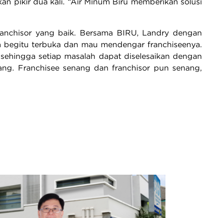
n pikir dua kali. “Air Minum Biru memberikan solusi
franchisor yang baik. Bersama BIRU, Landry dengan
a begitu terbuka dan mau mendengar franchiseenya.
 sehingga setiap masalah dapat diselesaikan dengan
ang. Franchisee senang dan franchisor pun senang,