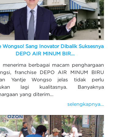
e Wongso! Sang Inovator Dibalik Suksesnya
DEPO AIR MINUM BIR...
p menerima berbagai macam penghargaan
engsi, franchise DEPO AIR MINUM BIRU
tan Yantje Wongso jelas tidak perlu
gukan lagi kualitasnya. Banyaknya
argaan yang diterim...
selengkapnya...