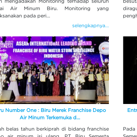
in mengadakan Monitoring terhadap seluruh
besu
rai Air Minum Biru. Monitoring yang
dira
aksanakan pada peri...
pengh
selengkapnya...
ru Number One : Biru Merek Franchise Depo
Ent
Air Minum Terkemuka d...
uh belas tahun berkiprah di bidang franchise
Pada 
o air minum isi ulang, PT. Biru Semesta
Seme