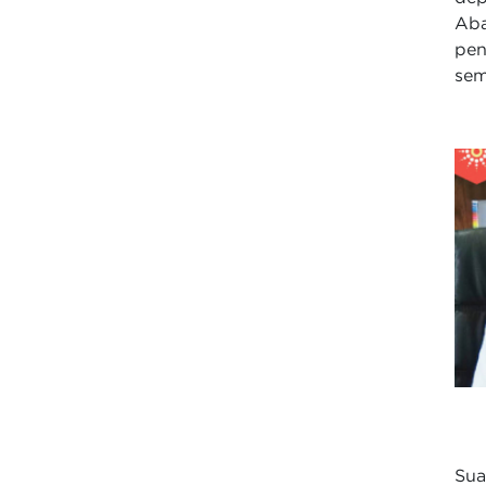
Ab
pen
sem
Sua