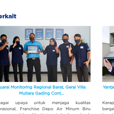
erkait
uarai Monitoring Regional Barat, Gerai Villa
Yantj
Mutiara Gading Cont...
bagai upaya untuk menjaga kualitas
Kera
rasional, Franchise Depo Air Minum Biru
berg