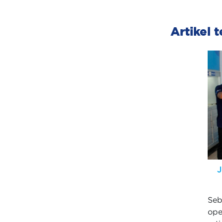
Artikel t
J
Se
ope