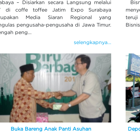
abaya – Disiarkan secara Langsung melalui
Bisni
V di coffe toffee Jatim Expo Surabaya
menye
rupakan Media Siaran Regional yang
teruj
gulas pengusaha-pengusaha di Jawa Timur.
Bisni
engah peng...
selengkapnya...
Buka Bareng Anak Panti Asuhan
Depo