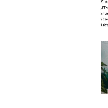
Sur
JT
me
men
Dit