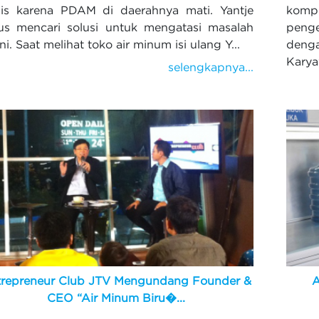
is karena PDAM di daerahnya mati. Yantje
komp
us mencari solusi untuk mengatasi masalah
penge
ini. Saat melihat toko air minum isi ulang Y...
deng
Karya
selengkapnya...
trepreneur Club JTV Mengundang Founder &
A
CEO “Air Minum Biru�...