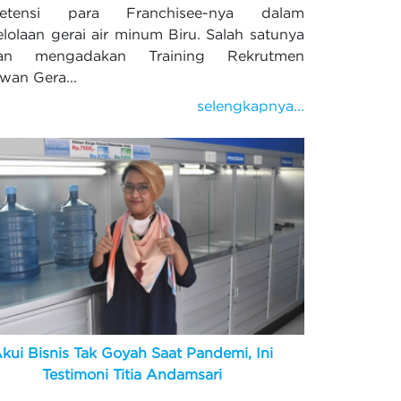
etensi para Franchisee-nya dalam
lolaan gerai air minum Biru. Salah satunya
an mengadakan Training Rekrutmen
wan Gera...
selengkapnya...
kui Bisnis Tak Goyah Saat Pandemi, Ini
Testimoni Titia Andamsari