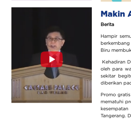
Makin A
Berita
Hampir semua
berkembang 
Biru membuka
Kehadiran De
oleh para wa
sekitar beg
diberikan pa
Promo gratis
mematuhi pro
kesempatan 
Tangerang. D