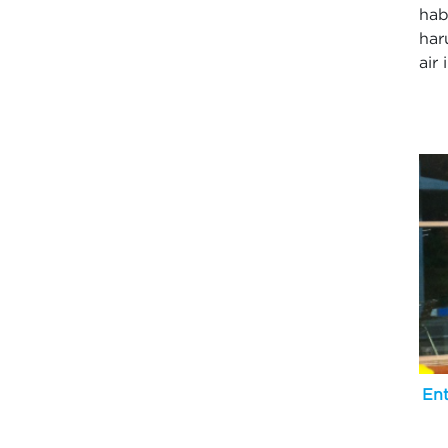
hab
har
air 
En