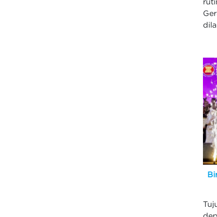
rut
Ge
dil
Bi
Tuj
dep