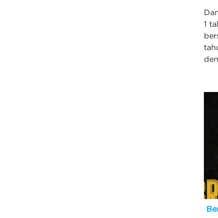
Dan
1 t
ber
tah
den
Be