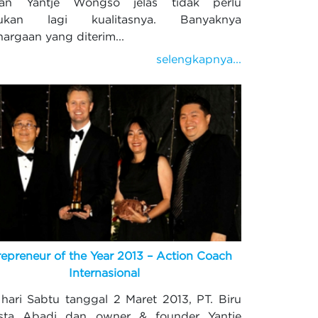
tan Yantje Wongso jelas tidak perlu
gukan lagi kualitasnya. Banyaknya
argaan yang diterim...
selengkapnya...
repreneur of the Year 2013 – Action Coach
Internasional
hari Sabtu tanggal 2 Maret 2013, PT. Biru
sta Abadi dan owner & founder Yantje