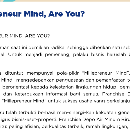
eneur Mind, Are You?
UR MIND, ARE YOU?
man saat ini demikian radikal sehingga diberikan satu
nial. Untuk menjadi pemenang, pelaku bisnis haruslah
s dituntut mempunyai pola-pikir “Millepreneur Mind”, 
r Mind” mengedepankan penguasaan dan pemanfaatan tekno
berorientasi kepada kelestarian lingkungan hidup, peme
h, dan keterbukaan informasi bagi semua. Franchise
 “Millepreneur Mind” untuk sukses usaha yang berkelanj
ru telah terbukti berhasil men-sinergi-kan kekuatan gen
kaligus bisnis-aset-properti. Franchise Depo Air Minum B
itu: paling efisien, berkualitas terbaik, ramah lingkungan