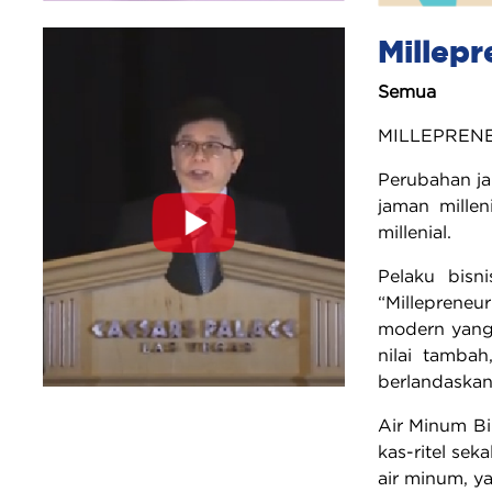
Millepr
Semua
MILLEPRENE
Perubahan ja
jaman mille
millenial.
Pelaku bisni
“Millepreneu
modern yang 
nilai tamba
berlandaskan
Air Minum Bi
kas-ritel se
air minum, ya