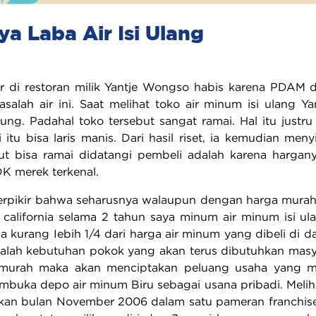
a Laba Air Isi Ulang
air di restoran milik Yantje Wongso habis karena PDAM d
salah air ini. Saat melihat toko air minum isi ulang Y
ung. Padahal toko tersebut sangat ramai. Hal itu just
i itu bisa laris manis. Dari hasil riset, ia kemudian m
ut bisa ramai didatangi pembeli adalah karena hargan
K merek terkenal.
erpikir bahwa seharusnya walaupun dengan harga murah t
i california selama 2 tahun saya minum air minum isi u
 kurang Iebih 1/4 dari harga air minum yang dibeli di da
alah kebutuhan pokok yang akan terus dibutuhkan masyar
murah maka akan menciptakan peluang usaha yang men
uka depo air minum Biru sebagai usana pribadi. Meliha
kan bulan November 2006 dalam satu pameran franchise di 