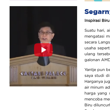
Segarny
Inspirasi Biru
Suatu hari, 
mengatasi ma
secara Langs
usaha sepert
ulang terseb
galonan AMD
Yantje pun b
saya studi d
Harganya juga
air minum ad
harga yang 
mencoba memb
Biru diluncur