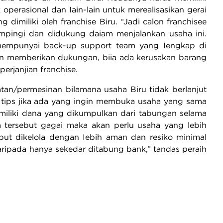
perasional dan Iain-lain untuk merealisasikan gerai
dimiliki oleh franchise Biru. “Jadi calon franchisee
ampingi dan didukung daiam menjalankan usaha ini.
 mempunyai back-up support team yang Iengkap di
ain memberikan dukungan, biia ada kerusakan barang
erjanjian franchise.
tan/permesinan bilamana usaha Biru tidak berlanjut
agi tips jika ada yang ingin membuka usaha yang sama
miliki dana yang dikumpulkan dari tabungan selama
a tersebut gagai maka akan perlu usaha yang lebih
but dikelola dengan Iebih aman dan resiko minimal
aripada hanya sekedar ditabung bank,” tandas peraih