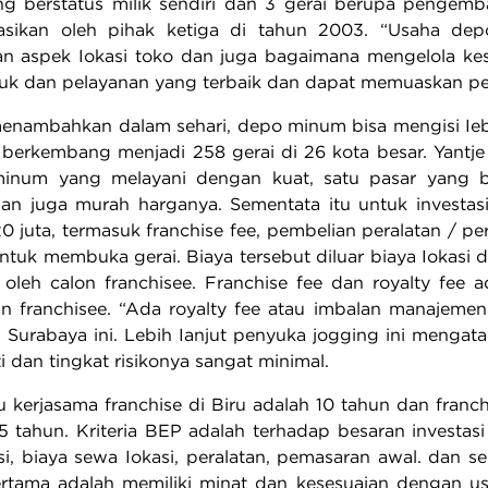
g berstatus milik sendiri dan 3 gerai berupa pengemban
asikan oleh pihak ketiga di tahun 2003. “Usaha dep
 aspek Iokasi toko dan juga bagaimana mengelola kes
duk dan pelayanan yang terbaik dan dapat memuaskan p
menambahkan dalam sehari, depo minum bisa mengisi Iebi
ah berkembang menjadi 258 gerai di 26 kota besar. Yant
minum yang melayani dengan kuat, satu pasar yang b
dan juga murah harganya. Sementata itu untuk investa
0 juta, termasuk franchise fee, pembelian peralatan / pe
 untuk membuka gerai. Biaya tersebut diluar biaya Iokas
i oleh calon franchisee. Franchise fee dan royalty fee 
an franchisee. “Ada royalty fee atau imbalan manajeme
an Surabaya ini. Lebih Ianjut penyuka jogging ini menga
kti dan tingkat risikonya sangat minimal.
 kerjasama franchise di Biru adalah 10 tahun dan franch
r 5 tahun. Kriteria BEP adalah terhadap besaran invest
si, biaya sewa Iokasi, peralatan, pemasaran awal. dan 
rtama adalah memiliki minat dan kesesuaian dengan u