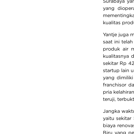
Surabaya yan
yang dioper
mementingkan
kualitas pro
Yantje juga 
saat ini tel
produk air 
kualitasnya 
sekitar Rp 42
startup lain
yang dimilik
franchisor d
pria kelahir
teruji, terbu
Jangka waktu
yaitu sekita
biaya renova
Biru yang pe