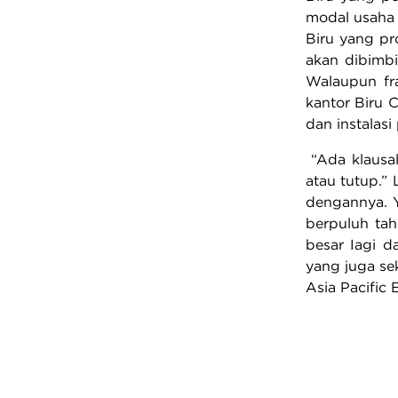
modal usaha 
Biru yang pro
akan dibimbi
Walaupun fr
kantor Biru 
dan instalasi
“Ada klausal
atau tutup.”
dengannya. Y
berpuluh tah
besar Iagi d
yang juga se
Asia Pacific