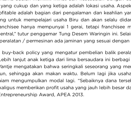
yang cukup dan yang ketiga adalah lokasi usaha. Aspek o
fitable adalah bagian dari pengalaman dan keahlian yang 
ng untuk mempelajari usaha Biru dan akan selalu did
anchisee hanya mempunyai 1 gerai, tetapi franchisee
Central,” tutur penggemar Tung Desem Waringin ini. Sel
 peraIatan / permesinan ada jaminan yang sesuai dengan p
 buy-back policy yang mengatur pembelian balik perala
 Lebih Ianjut anak ketiga dari lima bersaudara ini berb
antje mengatakan bahwa seringkali seseorang yang me
un, sehingga akan makan waktu. Belum Iagi jika usah
aiam mengumpulkan modal Iagi. “Sebaiknya dana terse
kaligus memberikan profit usaha yang jauh Iebih besar d
 Entrepreneurship Award, APEA 2013.