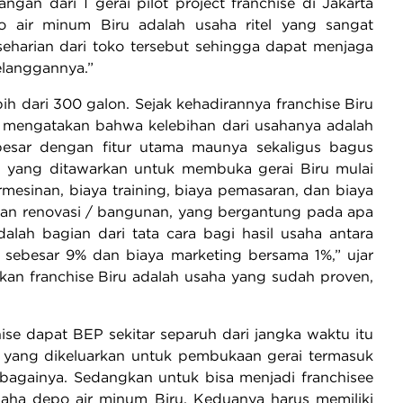
gan dari 1 gerai pilot project franchise di Jakarta
o air minum Biru adalah usaha ritel yang sangat
eharian dari toko tersebut sehingga dapat menjaga
elanggannya.”
h dari 300 galon. Sejak kehadirannya franchise Biru
je mengatakan bahwa kelebihan dari usahanya adalah
esar dengan fitur utama maunya sekaligus bagus
si yang ditawarkan untuk membuka gerai Biru mulai
rmesinan, biaya training, biaya pemasaran, dan biaya
i dan renovasi / bangunan, yang bergantung pada apa
adalah bagian dari tata cara bagi hasil usaha antara
n sebesar 9% dan biaya marketing bersama 1%,” ujar
takan franchise Biru adalah usaha yang sudah proven,
ise dapat BEP sekitar separuh dari jangka waktu itu
asi yang dikeluarkan untuk pembukaan gerai termasuk
sebagainya. Sedangkan untuk bisa menjadi franchisee
saha depo air minum Biru. Keduanya harus memiliki